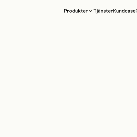
Produkter
Tjänster
Kundcase
ärker IT-
under i