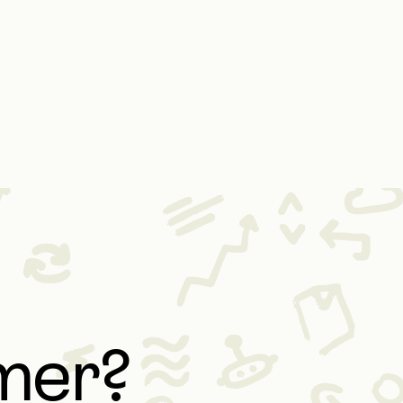
partner
37 % effektivare servicehantering
genom standardiserade processer
och automation
Läs deras historia
Läs deras historia
 mer?